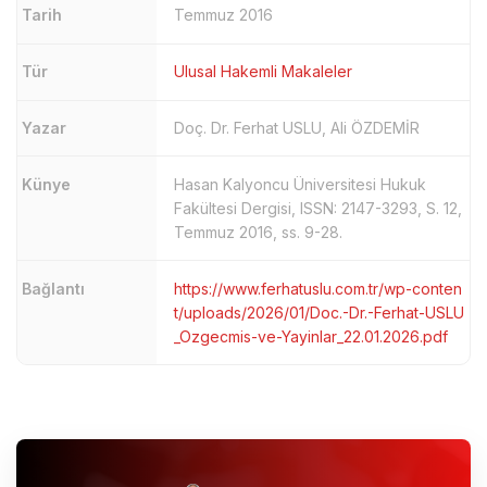
Tarih
Temmuz 2016
Tür
Ulusal Hakemli Makaleler
Yazar
Doç. Dr. Ferhat USLU, Ali ÖZDEMİR
Künye
Hasan Kalyoncu Üniversitesi Hukuk
Fakültesi Dergisi, ISSN: 2147-3293, S. 12,
Temmuz 2016, ss. 9-28.
Bağlantı
https://www.ferhatuslu.com.tr/wp-conten
t/uploads/2026/01/Doc.-Dr.-Ferhat-USLU
_Ozgecmis-ve-Yayinlar_22.01.2026.pdf