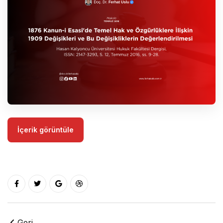
İçerik görüntüle
Geri