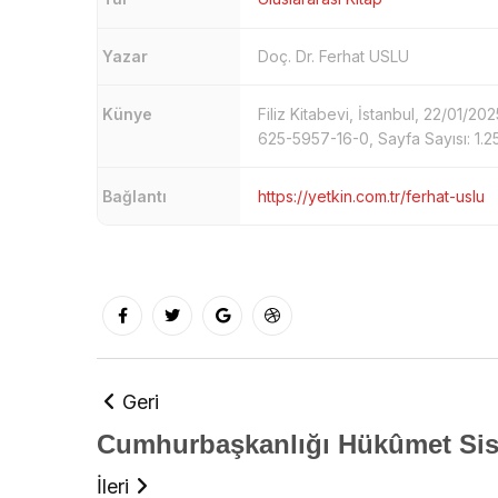
Yazar
Doç. Dr. Ferhat USLU
Künye
Filiz Kitabevi, İstanbul, 22/01/20
625-5957-16-0, Sayfa Sayısı: 1.2
Bağlantı
https://yetkin.com.tr/ferhat-uslu
Geri
Cumhurbaşkanlığı Hükûmet Sist
İleri