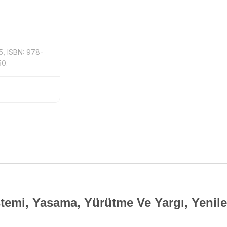
25, ISBN: 978-
50.
emi, Yasama, Yürütme Ve Yargı, Yenile