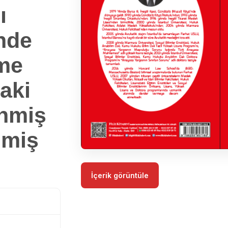
ı
nde
me
aki
enmiş
lmiş
İçerik görüntüle