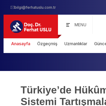
bilgi@ferhatuslu.com.tr
MENU
Anasayfa
Özgeçmiş
Uzmanlıklar
Günce
Türkiye’de Hükû
Sistemi Tartışmal