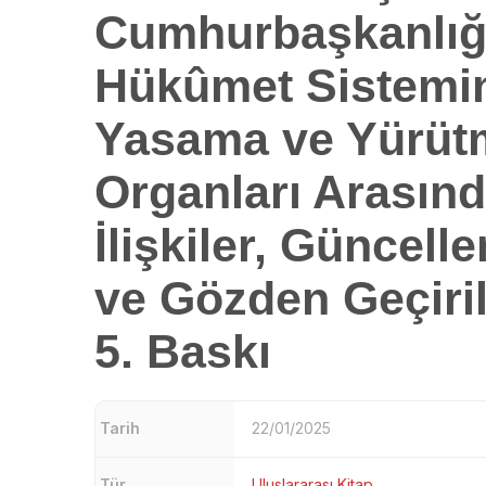
Cumhurbaşkanlığ
Hükûmet Sistemi
Yasama ve Yürüt
Organları Arasınd
İlişkiler, Güncell
ve Gözden Geçiri
5. Baskı
Tarih
22/01/2025
Tür
Uluslararası Kitap