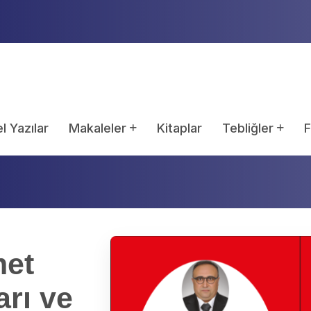
l Yazılar
Makaleler
Kitaplar
Tebliğler
F
met
arı ve