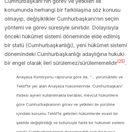
Cumhurbaşkanı’nın görev ve yetkileri ile
konumunda herhangi bir farklılaşma söz konusu
olmayıp, değişiklikler Cumhurbaşkanı’nın seçim
yöntemi ve görev süresiyle sınırlıdır. Dolayısıyla
önceki hükûmet sistemi döneminde elde edilmiş
bir statü (Cumhurbaşkanlığı), yeni hükûmet sistemi
dönemindeki Cumhurbaşkanlığı adaylığına hukuki
[25]
bir engel olarak ileri sürülemez/sürülememelidir
.
Anayasa Komisyonu raporuna göre de, “… yürürlükteki ve
Teklif’te yer alan Anayasa hükümlerinde ‘Cumhurbaşkanı’
ifadesi aynen kullanılmakla beraber, mevcut hükümlere
göre Cumhurbaşkanının görev ve yetkileri ile yürütme
içindeki konumu Teklif’le getirilen hükümlerde esaslı bir
şekilde değiştirildiği ve bütünüyle farklı bir hükümet sistemi
içinde Cumhurbaşkanının düzenlendiği açık bir husus