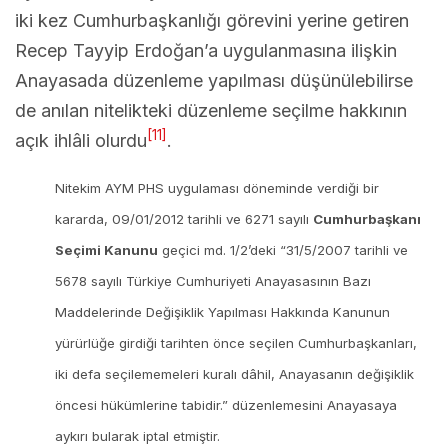
iki kez Cumhurbaşkanlığı görevini yerine getiren
Recep Tayyip Erdoğan’a uygulanmasına ilişkin
Anayasada düzenleme yapılması düşünülebilirse
de anılan nitelikteki düzenleme seçilme hakkının
[11]
açık ihlâli olurdu
.
Nitekim AYM PHS uygulaması döneminde verdiği bir
kararda, 09/01/2012 tarihli ve 6271 sayılı
Cumhurbaşkanı
Seçimi Kanunu
geçici md. 1/2’deki “31/5/2007 tarihli ve
5678 sayılı Türkiye Cumhuriyeti Anayasasının Bazı
Maddelerinde Değişiklik Yapılması Hakkında Kanunun
yürürlüğe girdiği tarihten önce seçilen Cumhurbaşkanları,
iki defa seçilememeleri kuralı dâhil, Anayasanın değişiklik
öncesi hükümlerine tabidir.” düzenlemesini Anayasaya
aykırı bularak iptal etmiştir.