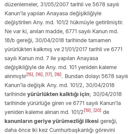
düzenlemeler, 31/05/2007 tarihli ve 5678 sayılı
Kanun’la yapılan Anayasa değişikliğiyle
değiştirilen Any. md. 101/2 hükmüyle getirilmiştir.
Ne var ki, anılan madde, 6771 sayılı Kanun md.
18/b gereği, 30/04/2018 tarihinde tamamen
yürürlükten kalkmış ve 21/01/2017 tarihli ve 6771
sayılı Kanun md. 7 ile yapılan Anayasa
değişikliğiyle de Any. md. 101 yeniden kaleme
[15]
,
[16]
,
[17]
,
[18]
alınmıştır
. Bundan dolayı 5678 sayılı
Kanun’la değişik Any. md. 101/2, 30/04/2018
tarihinde
yürürlükten kalktığı için
; 30/04/2018
tarihinde yürürlüğe giren ve 6771 sayılı Kanun’la
[19]
,
[20]
yeniden kaleme alınan md. 101/2
de
kanunların geriye yürümezliği ilkesi
gereği,
daha önce iki kez Cumhurbaşkanlığı görevini