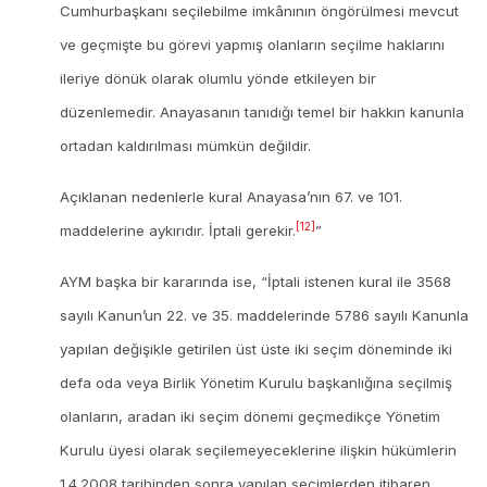
Cumhurbaşkanı seçilebilme imkânının öngörülmesi mevcut
ve geçmişte bu görevi yapmış olanların seçilme haklarını
ileriye dönük olarak olumlu yönde etkileyen bir
düzenlemedir. Anayasanın tanıdığı temel bir hakkın kanunla
ortadan kaldırılması mümkün değildir.
Açıklanan nedenlerle kural Anayasa’nın 67. ve 101.
[12]
maddelerine aykırıdır. İptali gerekir.
”
AYM başka bir kararında ise, “İptali istenen kural ile 3568
sayılı Kanun’un 22. ve 35. maddelerinde 5786 sayılı Kanunla
yapılan değişikle getirilen üst üste iki seçim döneminde iki
defa oda veya Birlik Yönetim Kurulu başkanlığına seçilmiş
olanların, aradan iki seçim dönemi geçmedikçe Yönetim
Kurulu üyesi olarak seçilemeyeceklerine ilişkin hükümlerin
1.4.2008 tarihinden sonra yapılan seçimlerden itibaren