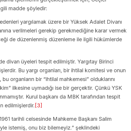
gili madde şöyledir:
ak edenleri yargılamak üzere bir Yüksek Adalet Divanı
vanına verilmeleri gerekip gerekmediğine karar vermek
ceği de düzenlenmiş düzenleme ile ilgili hükümlerde
e divan üyeleri tespit edilmiştir. Yargıtay Birinci
dir. Bu yargı organları, bir ihtilal komitesi ve onun
e, bu organların bir “ihtilal mahkemesi” olduklarını
im” ilkesine uymadığı ise bir gerçektir. Çünkü YSK
 aranmamıştır. Kurul başkanı da MBK tarafından tespit
 edilmişlerdir.
[3]
.1961 tarihli celsesinde Mahkeme Başkanı Salim
le istemiş, onu biz bilemeyiz.” şeklindeki