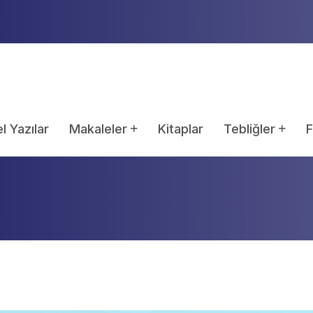
assıada Yargılamaları
l Yazılar
Makaleler
Kitaplar
Tebliğler
F