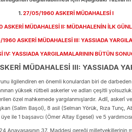
1.
27/05/1960 ASKERİ MÜDAHALESİ I
0 ASKERİ MÜDAHALESİ II: MÜDAHALENİN İLK GÜNL
/1960 ASKERİ MÜDAHALESİ III: YASSIADA YARGI
İ IV: YASSIADA YARGILAMALARININ BÜTÜN SONU
ASKERİ MÜDAHALESİ III: YASSIADA Y
 ilgilendiren en önemli konulardan biri de darbeden s
anınan yüksek rütbeli askerler ve adları çeşitli yolsuzluk
ilen özel mahkemede yargılanmışlardır. Adlî, askerî ve
aşkan (Salim Başol), 8 asil (Selman Yörük, Rıza Tunç, 
 üye ile 1 başsavcı (Ömer Altay Egesel) ve 5 yardımc
1924 Anayasasının 37. Maddesi gereği milletvekillerinin