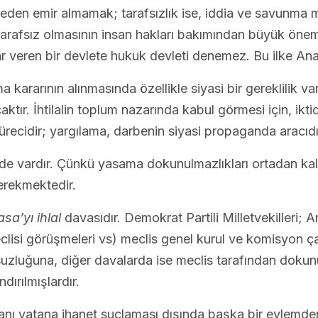
seden emir almamak; tarafsızlık ise, iddia ve savunma
arafsız olmasının insan hakları bakımından büyük önem
rar veren bir devlete hukuk devleti denemez. Bu ilke A
kararının alınmasında özellikle siyasi bir gereklilik var
caktır. İhtilalin toplum nazarında kabul görmesi için, ikt
recidir; yargılama, darbenin siyasi propaganda aracıdı
 de vardır. Çünkü yasama dokunulmazlıkları ortadan kalk
gerekmektedir.
sa’yı ihlal
davasıdır. Demokrat Partili Milletvekilleri
lisi görüşmeleri vs) meclis genel kurul ve komisyon ça
uzluğuna, diğer davalarda ise meclis tarafından dokunu
ırılmışlardır.
ı vatana ihanet suçlaması dışında başka bir eylemde