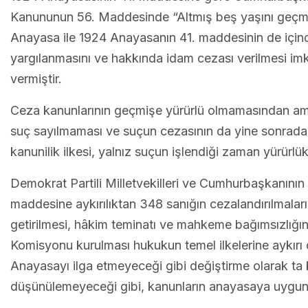
Kanununun 56. Maddesinde “Altmış beş yaşını geçmiş 
Anayasa ile 1924 Anayasanın 41. maddesinin de içi
yargılanmasını ve hakkında idam cezası verilmesi imk
vermiştir.
Ceza kanunlarının geçmişe yürürlü olmamasından ama
suç sayılmaması ve suçun cezasının da yine sonradan 
kanunilik ilkesi, yalnız suçun işlendiği zaman yürürl
Demokrat Partili Milletvekilleri ve Cumhurbaşkanının
maddesine aykırılıktan 348 sanığın cezalandırılmaların
getirilmesi, hâkim teminatı ve mahkeme bağımsızlığını
Komisyonu kurulması hukukun temel ilkelerine aykırı
Anayasayı ilga etmeyeceği gibi değiştirme olarak t
düşünülemeyeceği gibi, kanunların anayasaya uygu