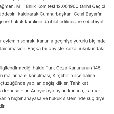
n, Milli Birlik Komitesi 12.06.1960 tarihli Geçici
ddesini kaldırarak Cumhurbaşkanı Celal Bayar’ın
enel hukuk kuralının da ihlâl edilmesine sebebiyet
r eylemin sonraki kanunla geçmişe yürürlü biçimde
rılamamasıdır. Başka bir deyişle, ceza hukukundaki
ı ilgilendirmediği hâlde Türk Ceza Kanununun 146.
mallarına el konulması, Kırşehir’in ilçe haline
İçtüzüğünde yapılan değişiklikler, Tahkikat
lama konusu olan Anayasaya aykırı kanun çıkarmak
yanın hiçbir anayasa ve hukuk sisteminde suç diye
ir.