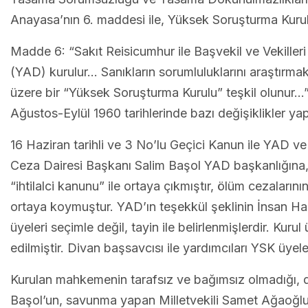
Anayasa’nın 6. maddesi ile, Yüksek Soruşturma Kurul
Madde 6: “Sakıt Reisicumhur ile Başvekil ve Vekilleri 
(YAD) kurulur… Sanıkların sorumluluklarını araştırma
üzere bir “Yüksek Soruşturma Kurulu” teşkil olunur…”
Ağustos-Eylül 1960 tarihlerinde bazı değişiklikler yapı
16 Haziran tarihli ve 3 No’lu Geçici Kanun ile YAD ve Y
Ceza Dairesi Başkanı Salim Başol YAD başkanlığına, YS
“ihtilalci kanunu” ile ortaya çıkmıştır, ölüm cezalarını
ortaya koymuştur. YAD’ın teşekkül şeklinin İnsan Ha
üyeleri seçimle değil, tayin ile belirlenmişlerdir. Ku
edilmiştir. Divan başsavcısı ile yardımcıları YSK üye
Kurulan mahkemenin tarafsız ve bağımsız olmadığı, da
Başol’un, savunma yapan Milletvekili Samet Ağaoğlu’n