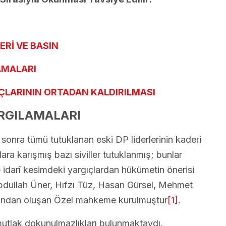
ERİ VE BASIN
LAMALARI
ÇLARININ ORTADAN KALDIRILMASI
ARGILAMALARI
onra tümü tutuklanan eski DP liderlerinin kaderi
lara karışmış bazı siviller tutuklanmış; bunlar
 idarî kesimdeki yargıçlardan hükümetin önerisi
Abdullah Üner, Hıfzı Tüz, Hasan Gürsel, Mehmet
ısından oluşan Özel mahkeme kurulmuştur
[1]
.
 mutlak dokunulmazlıkları bulunmaktaydı.