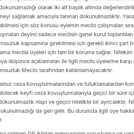
unulmazlığı olarak iki alt başlık altında değerlendir
tirmeyi sağlamak amacıyla tanınan dokunulmazlıktır. Ya
bilmesi için söz konusu eylemin meclis çalışmaları sı
ışmaları deyimi sadece meclisin genel kurul toplantıları 
umsuzluk kapsamına girebilmesi için gerekli ikinci şar
asama meclisi üyeleri için tam bir koruma sağlar. Nitek
a düşünce açıklamaları ile ilgili meclis üyelerine karşı 
suzluk Meclis tarafından kaldırılamayacaktır.
 asılsız ceza kovuşturmalarından ve tutuklamalardan ko
ebilecek keyfi ceza kovuşturmalarıyla geçici bir süre içi
nulmazlık nispi ve geçici nitelikte bir ayrıcalıktır. Nis
 dokunulmazlığı da geri gelir. Bu durumda ilgili üye ha
r.
rağmen DP iktidarı mensuplarını soruşturma ve yargıla