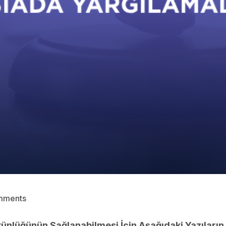
mments
nlüğünün Sağlanabilmesi İçin Aşağıdaki Yazıların 