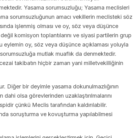
ilmektedir. Yasama sorumsuzluğu; Yasama meclisleri
sama sorumsuzluğunun amacı vekillerin meclisteki söz
rasında işlenmiş olması ve oy, söz veya düşünce
değil komisyon toplantılarını ve siyasi partilerin grup
t bu eylemin oy, söz veya düşünce açıklaması yoluyla
im sorumsuzluğa mutlak muaflık da denmektedir.
cezai takibatın hiçbir zaman yani milletvekilliğinin
rur. Diğer bir deyimle yasama dokunulmazlığının
n dahi olsa görevlerinden uzaklaştırılmalarını
pidir çünkü Meclis tarafından kaldırılabilir.
kkında soruşturma ve kovuşturma yapılabilmesi
ma işlemlerini gerçekleştirmek için, Geçici