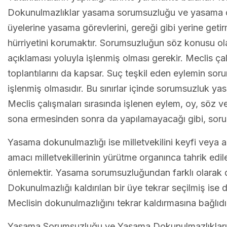
Dokunulmazlıklar yasama sorumsuzluğu ve yasama dok
üyelerine yasama görevlerini, gereği gibi yerine ge
hürriyetini korumaktır. Sorumsuzluğun söz konusu ola
açıklaması yoluyla işlenmiş olması gerekir. Meclis çal
toplantılarını da kapsar. Suç teşkil eden eylemin sor
işlenmiş olmasıdır. Bu sınırlar içinde sorumsuzluk y
Meclis çalışmaları sırasında işlenen eylem, oy, söz vey
sona ermesinden sonra da yapılamayacağı gibi, sorum
Yasama dokunulmazlığı ise milletvekilini keyfi veya
amacı milletvekillerinin yürütme organınca tahrik edil
önlemektir. Yasama sorumsuzluğundan farklı olarak doku
Dokunulmazlığı kaldırılan bir üye tekrar seçilmiş ise
Meclisin dokunulmazlığını tekrar kaldırmasına bağlıdı
Yasama Sorumsuzluğu ve Yasama Dokunulmazlıklarına 