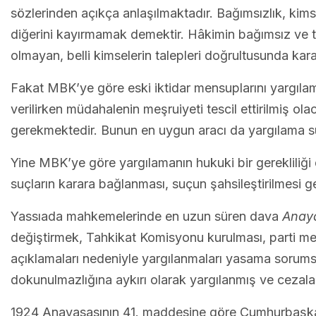
sözlerinden açıkça anlaşılmaktadır. Bağımsızlık, kim
diğerini kayırmamak demektir. Hâkimin bağımsız ve t
olmayan, belli kimselerin talepleri doğrultusunda ka
Fakat MBK’ye göre eski iktidar mensuplarını yargılama 
verilirken müdahalenin meşruiyeti tescil ettirilmiş ola
gerekmektedir. Bunun en uygun aracı da yargılama sü
Yine MBK’ye göre yargılamanın hukuki bir gerekliliği
suçların karara bağlanması, suçun şahsileştirilmesi 
Yassıada mahkemelerinde en uzun süren dava
Anaya
değiştirmek, Tahkikat Komisyonu kurulması, parti mec
açıklamaları nedeniyle yargılanmaları yasama sorums
dokunulmazlığına aykırı olarak yargılanmış ve cezaland
1924 Anayasasının 41. maddesine göre Cumhurbaşkan