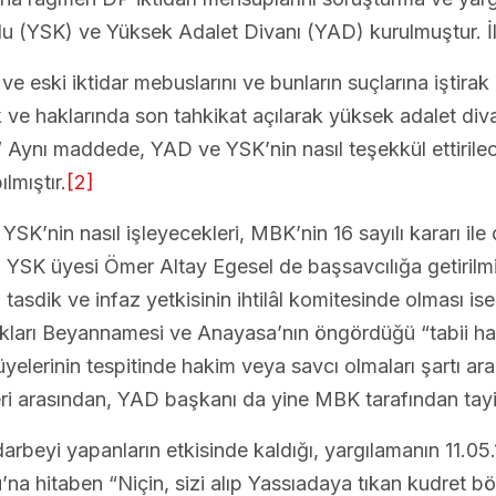
u (YSK) ve Yüksek Adalet Divanı (YAD) kurulmuştur. İl
ve eski iktidar mebuslarını ve bunların suçlarına iştir
k ve haklarında son tahkikat açılarak yüksek adalet di
 Aynı maddede, YAD ve YSK’nin nasıl teşekkül ettirile
lmıştır.
[2]
SK’nin nasıl işleyecekleri, MBK’nin 16 sayılı kararı ile d
K üyesi Ömer Altay Egesel de başsavcılığa getirilmişler
n tasdik ve infaz yetkisinin ihtilâl komitesinde olması is
kları Beyannamesi ve Anayasa’nın öngördüğü “tabii hak
rul üyelerinin tespitinde hakim veya savcı olmaları şartı
leri arasından, YAD başkanı da yine MBK tarafından tayin
rbeyi yapanların etkisinde kaldığı, yargılamanın 11.05
a hitaben “Niçin, sizi alıp Yassıadaya tıkan kudret böy