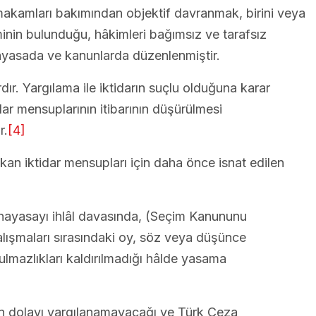
 makamları bakımından objektif davranmak, birini veya
inin bulunduğu, hâkimleri bağımsız ve tarafsız
nayasada ve kanunlarda düzenlenmiştir.
dır. Yargılama ile iktidarın suçlu olduğuna karar
idar mensuplarının itibarının düşürülmesi
r.
[4]
an iktidar mensupları için daha önce isnat edilen
; Anayasayı ihlâl davasında, (Seçim Kanununu
lışmaları sırasındaki oy, söz veya düşünce
lmazlıkları kaldırılmadığı hâlde yasama
n dolayı yargılanamayacağı ve Türk Ceza