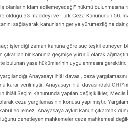
olanların idam edilemeyeceği” hükmü bulunmasına rağme
nde olduğu 53 maddeyi ve Türk Ceza Kanununun 56. ma
anını sağlayarak kanunların geriye yürümezliğine dair g
ç; işlendiği zaman kanuna göre suç teşkil etmeyen bi
çıkarılan bir kanunla geçmişe yürürlü olarak ağırlaştı
ükte bulunan yasa hükümlerinin uygulanmasını gerektirir.
 yargılandığı Anayasayı ihlâl davası, ceza yargılamasın
a karar verilmiştir. Anayasayı ihlâl davasındaki CHP’nin 
n ihlâli Seçim Kanununda yapılan değişiklikler, Meclis 
 olarak ceza yargılamasının konusu yapılmıştır. Yargı
a kabul edilemez. Anayasaya aykırı kanun çıkarmak dün
nluğunu denetleyen mahkemeler ceza mahkemesi değild