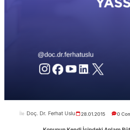
Doç. Dr. Ferhat Uslu
İle
28.01.2015
0 Co
Konunun Kendi İçindeki Anlam Bütü