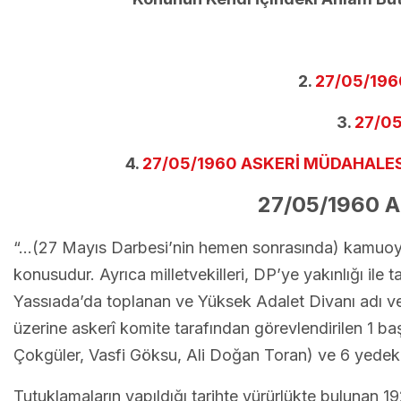
2.
27/05/196
3.
27/05
4.
27/05/1960 ASKERİ MÜDAHALES
27/05/1960 
“…(27 Mayıs Darbesi’nin hemen sonrasında) kamuoyunu
konusudur. Ayrıca milletvekilleri, DP’ye yakınlığı ile t
Yassıada’da toplanan ve Yüksek Adalet Divanı adı ver
üzerine askerî komite tarafından görevlendirilen 1 b
Çokgüler, Vasfi Göksu, Ali Doğan Toran) ve 6 yedek
Tutuklamaların yapıldığı tarihte yürürlükte bulunan 