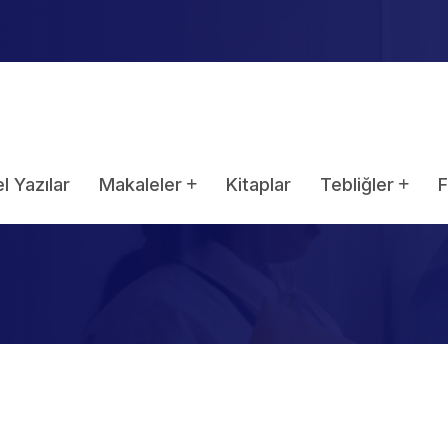
l Yazılar
Makaleler
Kitaplar
Tebliğler
F